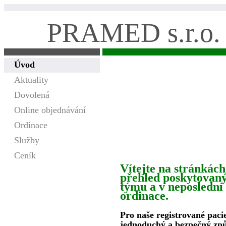
PRAMED s.r.o.
Úvod
Aktuality
Dovolená
Online objednávání
Ordinace
Služby
Ceník
Vítejte na stránkách
přehled poskytovaný
týmu a v neposlední 
ordinace.
Pro naše registrované pac
jednoduchý a bezpečný způ